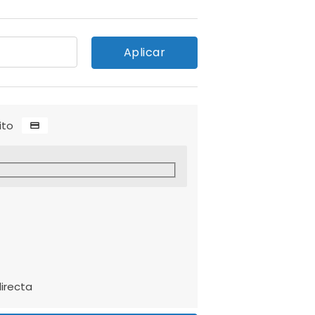
Aplicar
ito
irecta