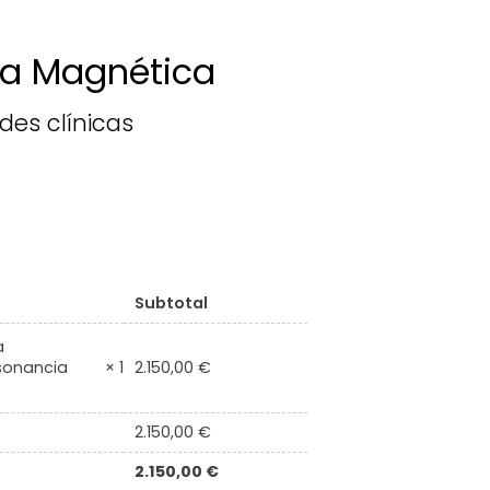
ia Magnética
des clínicas
Subtotal
a
2.150,00
€
sonancia
× 1
2.150,00
€
2.150,00
€