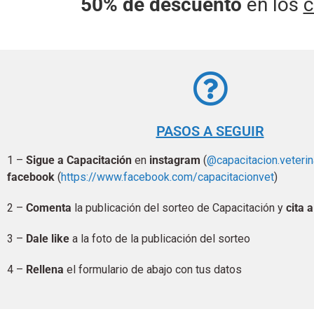
50% de descuento
en los
c
PASOS A SEGUIR
1 –
Sigue a Capacitación
en
instagram
(
@capacitacion.veterin
facebook
(
https://www.facebook.com/capacitacionvet
)
2 –
Comenta
la publicación del sorteo de Capacitación y
cita 
3 –
Dale like
a la foto de la publicación del sorteo
4 –
Rellena
el formulario de abajo con tus datos