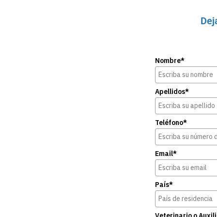
Dej
Nombre*
Apellidos*
Teléfono*
Email*
País*
Veterinario o Auxil