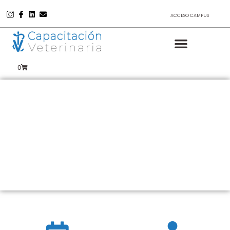
ACCESO CAMPUS
0
Curso de Medicina
Interna:
Enfermedades infecciosas
Amplia y profundiza tus conocimientos en las
diferentes especialidades clínicas​​