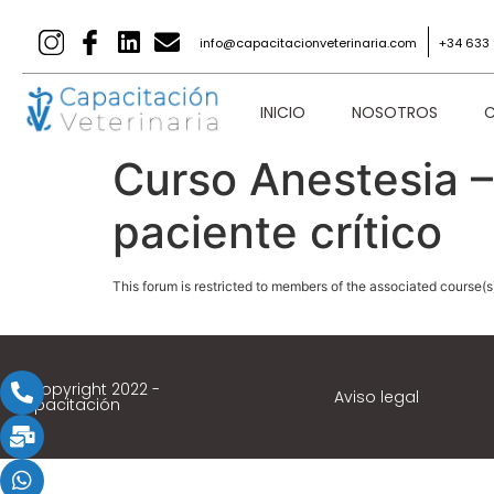
info@capacitacionveterinaria.com
+34 633 
INICIO
NOSOTROS
C
Curso Anestesia –
paciente crítico
This forum is restricted to members of the associated course(s
© Copyright 2022 -
Aviso legal
Capacitación