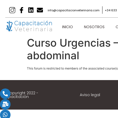
info@capacitacionveterinaria.com
+34 633 
INICIO
NOSOTROS
C
Curso Urgencias 
abdominal
This forum is restricted to members of the associated course(s
© Copyright 2022 -
Aviso legal
Capacitación