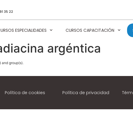
91 35 22
URSOS ESPECIALIDADES
CURSOS CAPACITACIÓN
adiacina argéntica
) and group(s).
Política de cookies
Política de privacidad
Térm