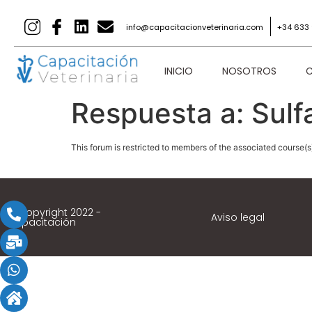
info@capacitacionveterinaria.com
+34 633 
INICIO
NOSOTROS
C
Respuesta a: Sulf
This forum is restricted to members of the associated course(s
© Copyright 2022 -
Aviso legal
Capacitación