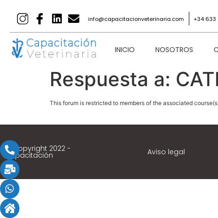
info@capacitacionveterinaria.com
+34 633 
INICIO
NOSOTROS
C
Respuesta a: CA
This forum is restricted to members of the associated course(s
© Copyright 2022 -
Aviso legal
Capacitación