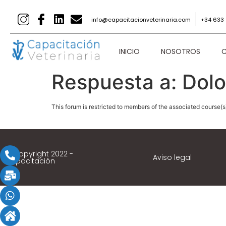
info@capacitacionveterinaria.com
+34 633 
INICIO
NOSOTROS
C
Respuesta a: Dolo
This forum is restricted to members of the associated course(s
© Copyright 2022 -
Aviso legal
Capacitación