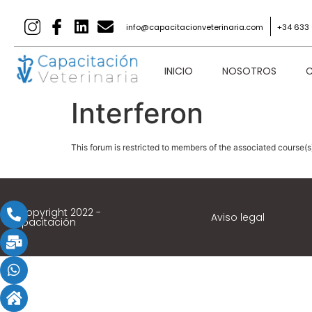
info@capacitacionveterinaria.com
+34 633 
INICIO
NOSOTROS
C
Interferon
This forum is restricted to members of the associated course(s
© Copyright 2022 -
Aviso legal
Capacitación