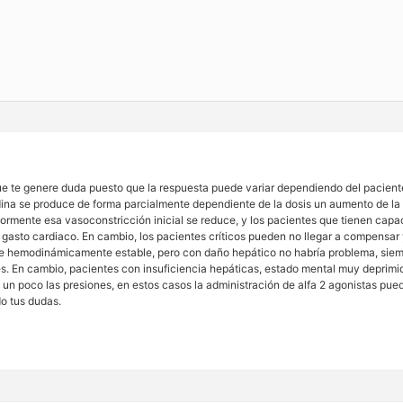
ue te genere duda puesto que la respuesta puede variar dependiendo del paciente
 se produce de forma parcialmente dependiente de la dosis un aumento de la res
iormente esa vasoconstricción inicial se reduce, y los pacientes que tienen c
l gasto cardiaco. En cambio, los pacientes críticos pueden no llegar a compensar
te hemodinámicamente estable, pero con daño hepático no habría problema, siemp
 En cambio, pacientes con insuficiencia hepáticas, estado mental muy deprimido
 un poco las presiones, en estos casos la administración de alfa 2 agonistas pue
o tus dudas.