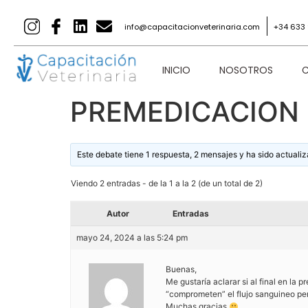
info@capacitacionveterinaria.com
+34 633 
INICIO
NOSOTROS
C
PREMEDICACION 
Este debate tiene 1 respuesta, 2 mensajes y ha sido actualiz
Viendo 2 entradas - de la 1 a la 2 (de un total de 2)
Autor
Entradas
mayo 24, 2024 a las 5:24 pm
Buenas,
Me gustaría aclarar si al final en l
“comprometen” el flujo sanguineo per
Muchas gracias