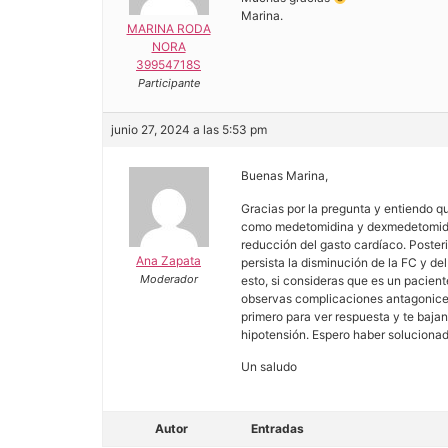
Marina.
MARINA RODA
NORA
39954718S
Participante
junio 27, 2024 a las 5:53 pm
Buenas Marina,
Gracias por la pregunta y entiendo q
como medetomidina y dexmedetomidina
reducción del gasto cardíaco. Poster
Ana Zapata
persista la disminución de la FC y de
Moderador
esto, si consideras que es un pacien
observas complicaciones antagonices.
primero para ver respuesta y te bajan
hipotensión. Espero haber solucionad
Un saludo
Autor
Entradas