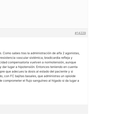
#14229
. Como sabes tras la administración de alfa 2 agonistas,
istencia vascular sistémica, bradicardia refleja y
apacidad compensatoria vuelven a normotensión, aunque
 y dar lugar a hipotensión. Entonces teniendo en cuenta
re que adecues la dosis al estado del paciente y si
, con FC bajitas basales, que administras un opioide
de comprometer el flujo sanguíneo al hígado si da lugar a